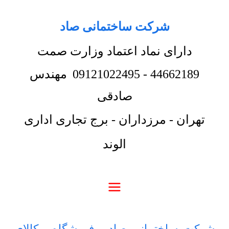
شرکت ساختمانی صاد
دارای نماد اعتماد وزارت صمت
44662189
-
09121022495
مهندس
صادقی
تهران - مرزداران - برج تجاری اداری
الوند
شرکت ساختمانی صاد
-
فروشگاه
-
کالای