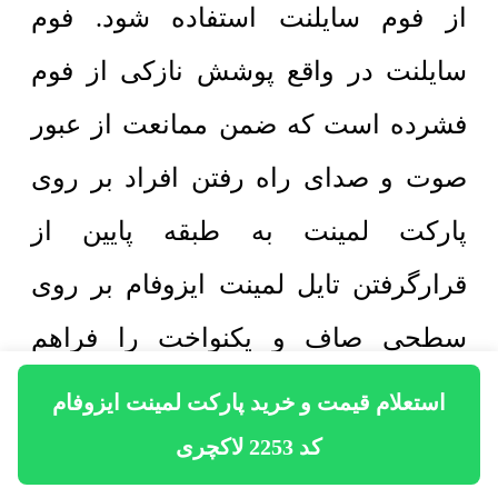
از فوم سایلنت استفاده شود. فوم
سایلنت در واقع پوشش نازکی از فوم
فشرده است که ضمن ممانعت از عبور
صوت و صدای راه رفتن افراد بر روی
پارکت لمینت به طبقه پایین از
قرارگرفتن تایل لمینت ایزوفام بر روی
سطحی صاف و یکنواخت را فراهم
میکند. فوم سایلنت در ضخامت های 1.5
استعلام قیمت و خرید پارکت لمینت ایزوفام
میلی‌متر تا 2 میلی‌متر موجود است و
کد 2253 لاکچری