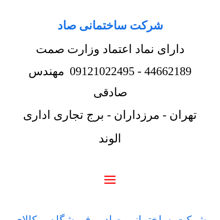
شرکت ساختمانی صاد
دارای نماد اعتماد وزارت صمت
44662189
-
09121022495
مهندس
صادقی
تهران - مرزداران - برج تجاری اداری
الوند
شرکت ساختمانی صاد
-
فروشگاه
-
کالای