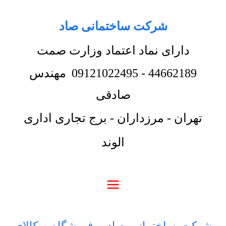
شرکت ساختمانی صاد
دارای نماد اعتماد وزارت صمت
44662189
-
09121022495
مهندس
صادقی
تهران - مرزداران - برج تجاری اداری
الوند
شرکت ساختمانی صاد
-
فروشگاه
-
کالای