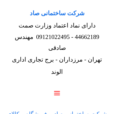
شرکت ساختمانی صاد
دارای نماد اعتماد وزارت صمت
44662189
-
09121022495
مهندس
صادقی
تهران - مرزداران - برج تجاری اداری
الوند
شرکت ساختمانی صاد
-
فروشگاه
-
کالای