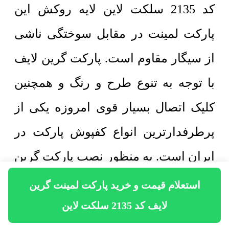
کد 2135 سلکت لاین لایه روکش این
پارکت لمینت در مقابل سوختگی ناشی
از سیگار مقاوم است. پارکت گرین لایف
با توجه به تنوع طرح و رنگ و همچنین
کلیک اتصال بسیار قوی امروزه یکی از
پرطرفدارترین انواع کفپوش پارکت در
ایران است. به منظور نصب پارکت گرین
لایف بهتر است از فوم سایلنت استفاده
استعلام قیمت و خرید پارکت لمینت گرین
شود. فوم سایلنت در واقع پوشش نازکی
لایف کد 2135 سلکت لاین