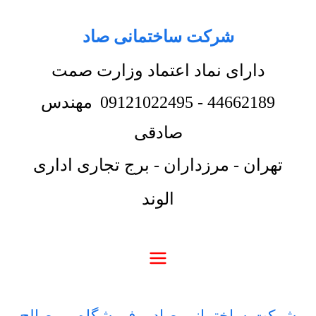
شرکت ساختمانی صاد
دارای نماد اعتماد وزارت صمت
44662189
-
09121022495
مهندس
صادقی
تهران - مرزداران - برج تجاری اداری
الوند
شرکت ساختمانی صاد
-
فروشگاه
-
مصالح