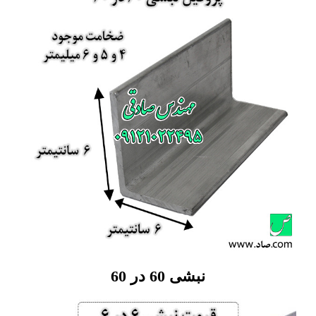
نبشی 60 در 60