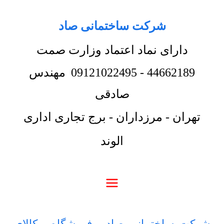
شرکت ساختمانی صاد
دارای نماد اعتماد وزارت صمت
44662189
-
09121022495
مهندس
صادقی
تهران - مرزداران - برج تجاری اداری
الوند
شرکت ساختمانی صاد
-
فروشگاه
-
کالای