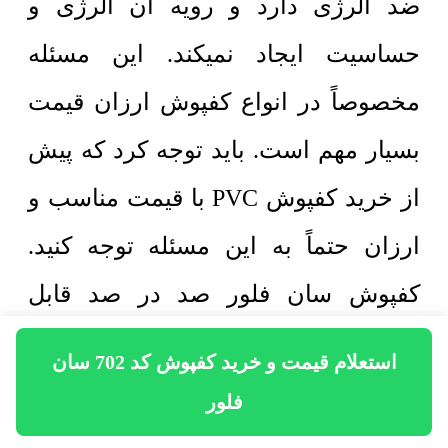
ضد آلرژی دارد و رویه آن آلرژی و
حساسیت ایجاد نمیکند. این مسئله
مخصوصاً در انواع کفپوش ارزان قیمت
بسیار مهم است. باید توجه کرد که پیش
از خرید کفپوش PVC با قیمت مناسب و
ارزان حتماً به این مسئله توجه کنید.
کفپوش سان فلور صد در صد قابل
شستشو میباشد و در برابر حرارت و
استعلام قیمت و خرید کفپوش کد 702 سان
اسید نیز بسیار مقاوم است. قابلیت
فلور
شستشو با آب را میتوان مهمترین مزیت