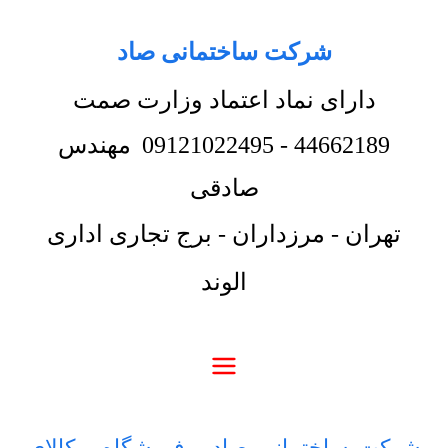
شرکت ساختمانی صاد
دارای نماد اعتماد وزارت صمت
44662189
-
09121022495
مهندس
صادقی
تهران - مرزداران - برج تجاری اداری
الوند
شرکت ساختمانی صاد
-
فروشگاه
-
کالای