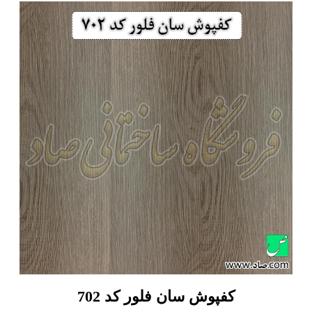
کفپوش سان فلور کد 702