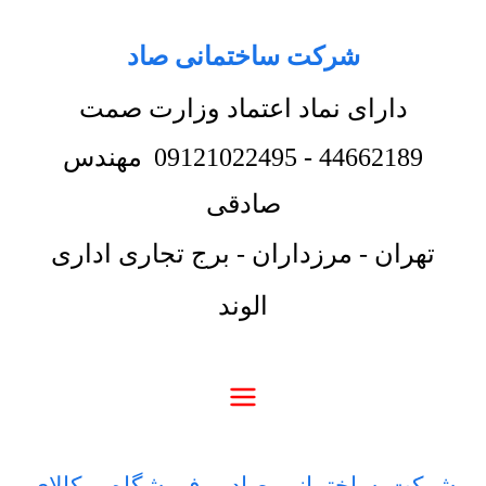
شرکت ساختمانی صاد
دارای نماد اعتماد وزارت صمت
44662189
-
09121022495
مهندس
صادقی
تهران - مرزداران - برج تجاری اداری
الوند
شرکت ساختمانی صاد
-
فروشگاه
-
کالای