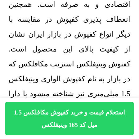
اقتصادی و به صرفه است. همچنین
انعطاف پذیری کفپوش در مقایسه با
دیگر انواع کفپوش در بازار ایران نشان
از کیفیت بالای این محصول است.
کفپوش وینیفلکس استریپ مکافلکس که
در بازار به نام کفپوش الواری وینیفلکس
1.5 میلی‌متری نیز شناخته میشود با دارا
بودن 12 طرح و رنگ مختلف برای هر
استعلام قیمت و خرید کفپوش مکافلکس 1.5
نوع سلیقه ای مناسب است. ابعاد هر
میل کد 165 وینیفلکس
تایل کفپوش مکافلکس وینیفلکس 1.5