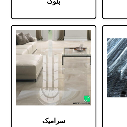
بلوک
سرامیک