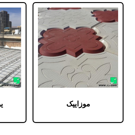
موزاییک
ی