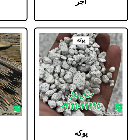
آجر
پوکه