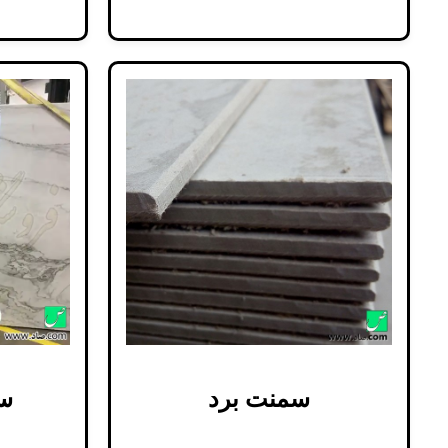
سمنت برد
س