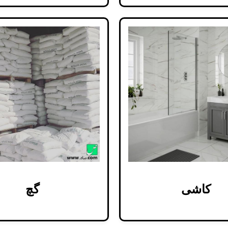
کاشی
گچ