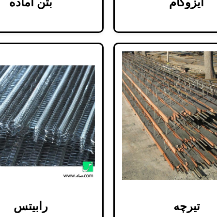
ایزوگام
بتن آماده
تیرچه
رابیتس