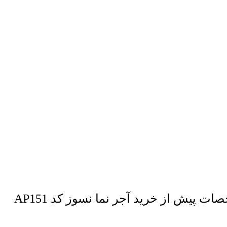
پس از مشاهده انواع آجر نما و مقایسه محصول مورد نظر، نسبت به مطالعه مشخصات پیش از خرید آجر نما نسوز کد AP151