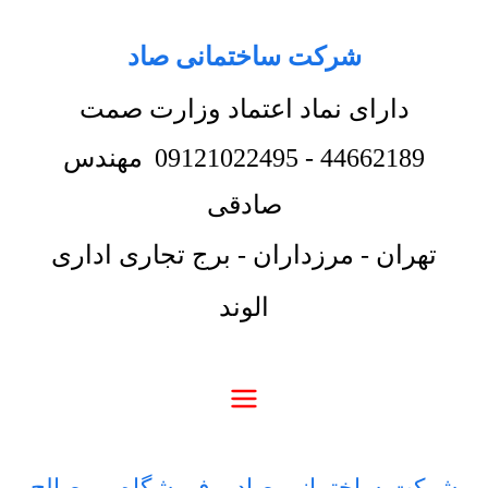
شرکت ساختمانی صاد
دارای نماد اعتماد وزارت صمت
44662189
-
09121022495
مهندس
صادقی
تهران - مرزداران - برج تجاری اداری
الوند
شرکت ساختمانی صاد
-
فروشگاه
-
مصالح