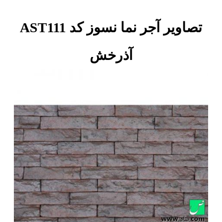
تصاویر آجر نما نسوز کد AST111
آذرخش