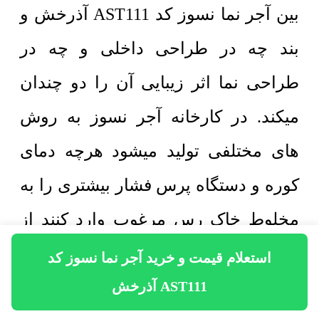
بین آجر نما نسوز کد AST111 آذرخش و
بند چه در طراحی داخلی و چه در
طراحی نما اثر زیبایی آن را دو چندان
میکند. در کارخانه آجر نسوز به روش
های مختلفی تولید میشود هرچه دمای
کوره و دستگاه پرس فشار بیشتری را به
مخلوط خاک رس مرغوب وارد کنند از
این نظر کیفیت آجر نما به مراتب بالاتر
استعلام قیمت و خرید آجر نما نسوز کد
AST111 آذرخش
خواهد رفت. در برندهای مطرح و