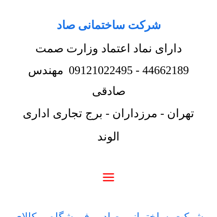
شرکت ساختمانی صاد
دارای نماد اعتماد وزارت صمت
44662189
-
09121022495
مهندس
صادقی
تهران - مرزداران - برج تجاری اداری
الوند
شرکت ساختمانی صاد
-
فروشگاه
-
کالای