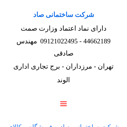
شرکت ساختمانی صاد
دارای نماد اعتماد وزارت صمت
44662189
-
09121022495
مهندس
صادقی
تهران - مرزداران - برج تجاری اداری
الوند
شرکت ساختمانی صاد
-
فروشگاه
-
کالای