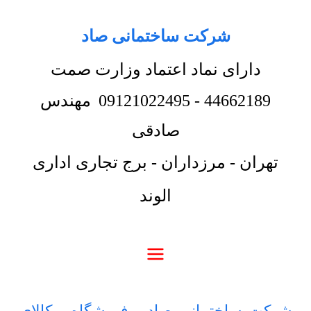
شرکت ساختمانی صاد
دارای نماد اعتماد وزارت صمت
44662189
-
09121022495
مهندس
صادقی
تهران - مرزداران - برج تجاری اداری
الوند
شرکت ساختمانی صاد
-
فروشگاه
-
کالای