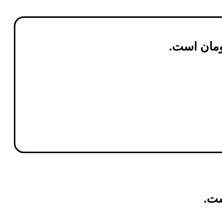
مان
است.
ست.