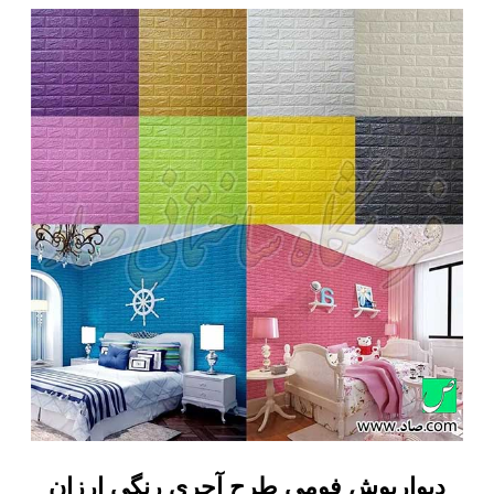
دیوارپوش فومی طرح آجری رنگی ارزان