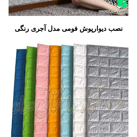
نصب دیوارپوش فومی مدل آجری رنگی