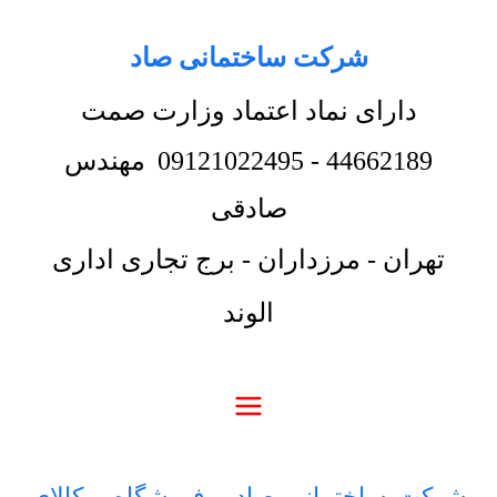
شرکت ساختمانی صاد
دارای نماد اعتماد وزارت صمت
44662189
-
09121022495
مهندس
صادقی
تهران - مرزداران - برج تجاری اداری
الوند
شرکت ساختمانی صاد
-
فروشگاه
-
کالای