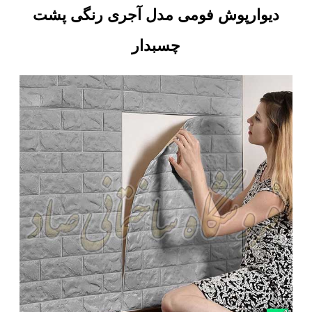
دیوارپوش فومی مدل آجری رنگی پشت
چسبدار