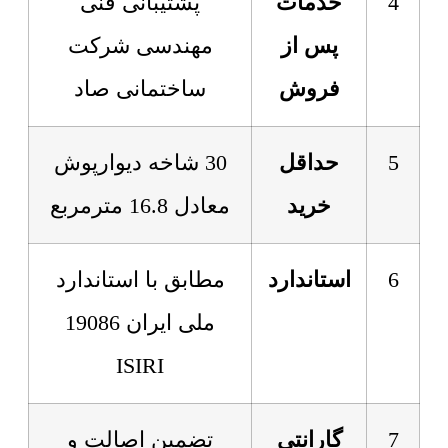
4
خدمات
پشتیبانی فنی
پس از
مهندسی شرکت
فروش
ساختمانی صاد
5
حداقل
30 شاخه دیوارپوش
خرید
معادل 16.8 مترمربع
6
استاندارد
مطابق با استاندارد
ملی ایران 19086
ISIRI
7
گارانتی
تضمین اصالت و