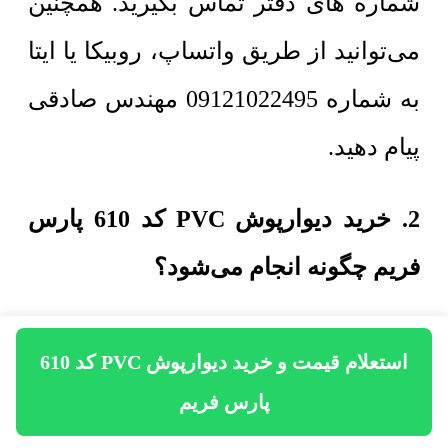
شماره های دفتر تماس بگیرید. همچنین
می‌توانید از طریق واتساپ، روبیکا یا ایتا
به شماره 09121022495 مهندس صادقی
پیام دهید.
2. خرید دیوارپوش PVC کد 610 پارس
فریم چگونه انجام می‌شود؟
برای خرید دیوارپوش PVC کد 610 پارس
استعلام قیمت و خرید دیوارپوش PVC کد 610
فریم لازم است مقادیر مورد نیاز
پارس فریم
دیوارپوش پی وی سی، نام خریدار و