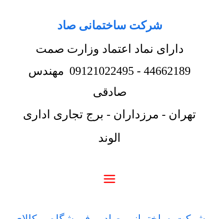
شرکت ساختمانی صاد
دارای نماد اعتماد وزارت صمت
44662189
-
09121022495
مهندس
صادقی
تهران - مرزداران - برج تجاری اداری
الوند
شرکت ساختمانی صاد
-
فروشگاه
-
کالای