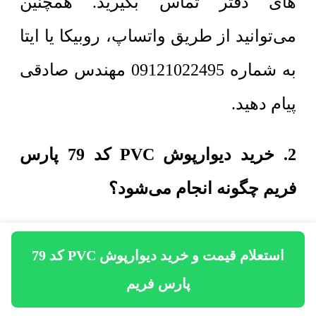
های دفتر تماس بگیرید. همچنین
می‌توانید از طریق واتساپ، روبیکا یا ایتا
به شماره 09121022495 مهندس صادقی
پیام دهید.
2. خرید دیوارپوش PVC کد 79 پارس
فریم چگونه انجام می‌شود؟
برای خرید دیوارپوش PVC کد 79 پارس
استعلام قیمت و خرید دیوارپوش PVC کد 79
فریم لازم است مقادیر مورد نیاز
پارس فریم
دیوارپوش پی وی سی، نام خریدار و