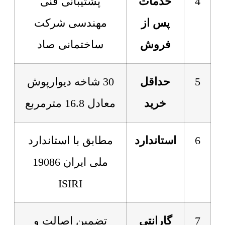
4
خدمات
پشتیبانی فنی
پس از
مهندسی شرکت
فروش
ساختمانی صاد
5
حداقل
30 شاخه دیوارپوش
خرید
معادل 16.8 مترمربع
6
استاندارد
مطابق با استاندارد
ملی ایران 19086
ISIRI
7
گارانتی
تضمین اصالت و