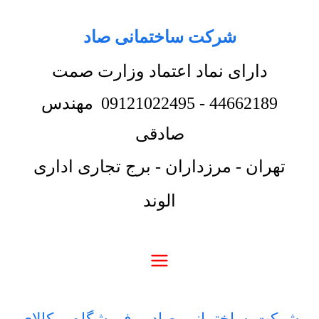
شرکت ساختمانی صاد
دارای نماد اعتماد وزارت صمت
44662189
-
09121022495
مهندس
صادقی
تهران - مرزداران - برج تجاری اداری
الوند
شرکت ساختمانی صاد
-
فروشگاه
-
کالای