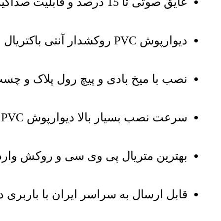
عایق صوتی تا 15 درصد و قابلیت صداگیری
دیوارپوش PVC روکشدار آنتی باکتریال و ضد قارچ و مناسب اماکن بهداشتی
نصب با میخ بادی و پیچ رول پلاک و چسب
سرعت نصب بسیار بالا دیوارپوش PVC روکشدار کد 110
بهترین متریال پی وی سی و روکش واردا
قابل ارسال به سراسر ایران با باربری دا