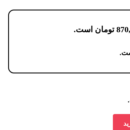
870
تومان
است.