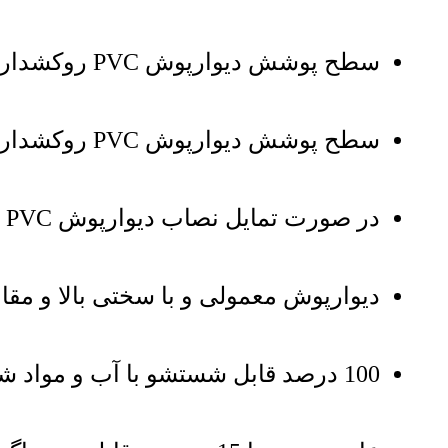
سطح پوشش دیوارپوش PVC روکشدار کد 110 با عرض 20 سانت معادل 1.2 مترمربع است
سطح پوشش دیوارپوش PVC روکشدار کد 110 با عرض 25 سانت معادل 1.5 مترمربع است
در صورت تمایل نصاب دیوارپوش PVC روکشدار حرفه ای و شرکتی اعزام خواهد شد
دیوارپوش معمولی و با سختی بالا و مقاو
100 درصد قابل شستشو با آب و مواد شوینده با روکش بسیار مقاوم