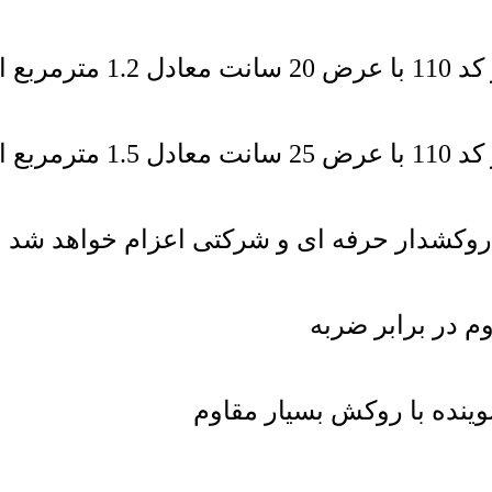
م در برابر ضربه