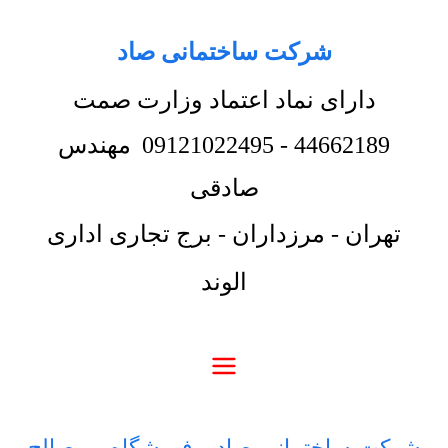
شرکت ساختمانی صاد
دارای نماد اعتماد وزارت صمت
44662189
-
09121022495
مهندس
صادقی
تهران - مرزداران - برج تجاری اداری
الوند
شرکت ساختمانی صاد
-
فروشگاه
-
مصالح