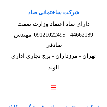
شرکت ساختمانی صاد
دارای نماد اعتماد وزارت صمت
44662189
-
09121022495
مهندس
صادقی
تهران - مرزداران - برج تجاری اداری
الوند
شرکت ساختمانی صاد
-
فروشگاه
-
کالای