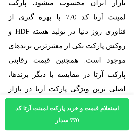
بازار ایران محسوب میشود. پارکت
لمینت آرتا کد 770 با بهره گیری از
فناوری روز دنیا در تولید هسته HDF و
روکش پارکت یکی از معتبرترین برندهای
موجود است. همچنین قیمت رقابتی
پارکت آرتا در مقایسه با دیگر برندها،
اصلی ترین ویژگی پارکت آرتا در بازار
ایران است. در حدود 10 سال پیش گروه
استعلام قیمت و خرید پارکت لمینت آرتا کد
صنعتی آرتا نسبت به تولید کفپوش پارکت
770 سدار
لمینت اقدام کرد. با گذر زمان روز به