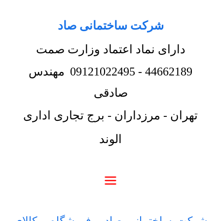
شرکت ساختمانی صاد
دارای نماد اعتماد وزارت صمت
44662189
-
09121022495
مهندس
صادقی
تهران - مرزداران - برج تجاری اداری
الوند
شرکت ساختمانی صاد
-
فروشگاه
-
کالای