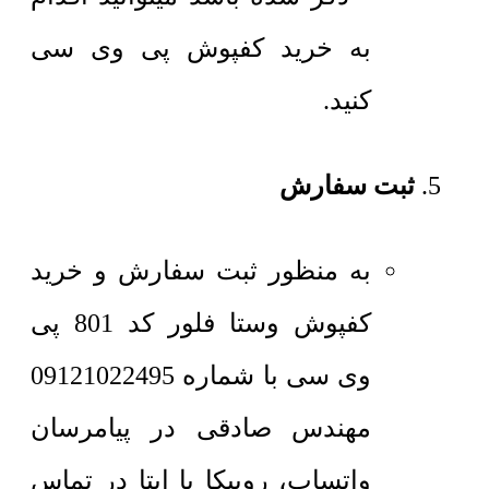
به خرید کفپوش پی وی سی
کنید.
ثبت سفارش
به منظور ثبت سفارش و خرید
کفپوش وستا فلور کد 801 پی
وی سی با شماره 09121022495
مهندس صادقی در پیامرسان
واتساپ، روبیکا یا ایتا در تماس