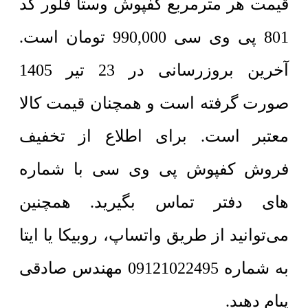
قیمت هر مترمربع
کفپوش وستا فلور کد
801 پی وی سی
990,000
تومان
است.
آخرین بروزرسانی در 23 تیر 1405
صورت گرفته است و همچنان قیمت کالا
معتبر است. برای اطلاع از تخفیف
فروش کفپوش پی وی سی با شماره
های دفتر تماس بگیرید. همچنین
می‌توانید از طریق واتساپ، روبیکا یا ایتا
به شماره 09121022495 مهندس صادقی
پیام دهید.