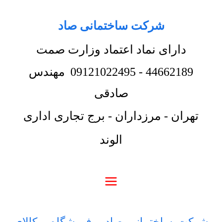
شرکت ساختمانی صاد
دارای نماد اعتماد وزارت صمت
44662189
-
09121022495
مهندس
صادقی
تهران - مرزداران - برج تجاری اداری
الوند
شرکت ساختمانی صاد
-
فروشگاه
-
کالای