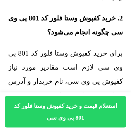
2. خرید کفپوش وستا فلور کد 801 پی وی
سی چگونه انجام می‌شود؟
برای خرید کفپوش وستا فلور کد 801 پی
وی سی لازم است مقادیر مورد نیاز
کفپوش پی وی سی، نام خریدار و آدرس
محل پروژه را به شماره ۰۹۱۲۱۰۲۲۴۹۵
استعلام قیمت و خرید کفپوش وستا فلور کد
مهندس صادقی در واتساپ، روبیکا یا ایتا
801 پی وی سی
ارسال کنید. همکاران واحد فروش در