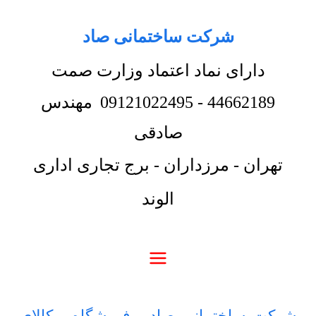
شرکت ساختمانی صاد
دارای نماد اعتماد وزارت صمت
44662189
-
09121022495
مهندس
صادقی
تهران - مرزداران - برج تجاری اداری
الوند
شرکت ساختمانی صاد
-
فروشگاه
-
کالای