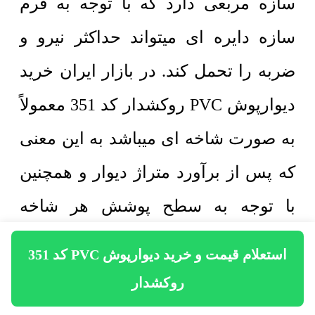
سازه مربعی دارد که با توجه به فرم
سازه دایره ای میتواند حداکثر نیرو و
ضربه را تحمل کند. در بازار ایران خرید
دیوارپوش PVC روکشدار کد 351 معمولاً
به صورت شاخه ای میباشد به این معنی
که پس از برآورد متراژ دیوار و همچنین
با توجه به سطح پوشش هر شاخه
دیوارپوش پی وی سی میتوان تعداد
استعلام قیمت و خرید دیوارپوش PVC کد 351
شاخه را برآورد کرد و نسبت به خرید
روکشدار
اقدام کرد. لایه دوم دیوارپوش PVC که