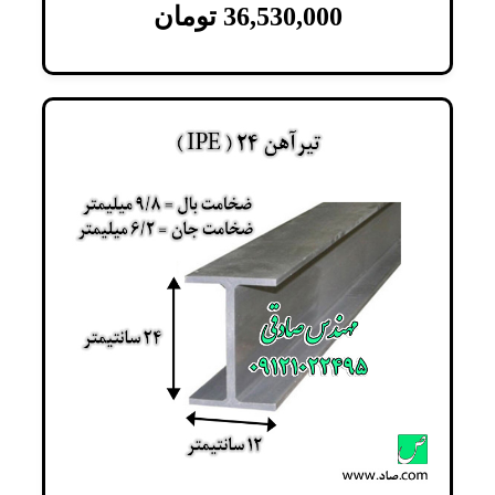
36,530,000
تومان