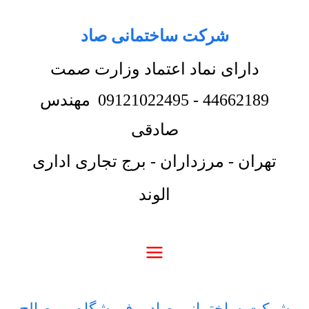
شرکت ساختمانی صاد
دارای نماد اعتماد وزارت صمت
44662189
-
09121022495
مهندس
صادقی
تهران - مرزداران - برج تجاری اداری
الوند
شرکت ساختمانی صاد
-
فروشگاه
-
مصالح