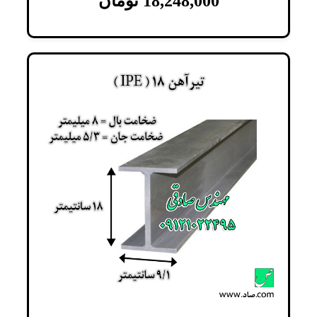
18,248,000
تومان