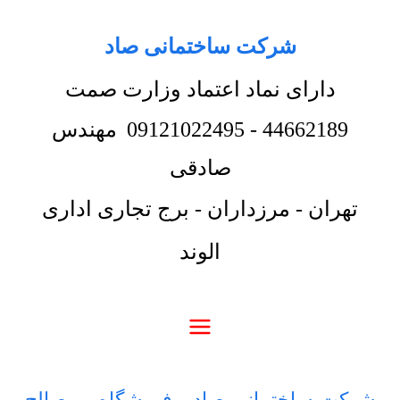
شرکت ساختمانی صاد
دارای نماد اعتماد وزارت صمت
44662189
-
09121022495
مهندس
صادقی
تهران - مرزداران - برج تجاری اداری
الوند
شرکت ساختمانی صاد
-
فروشگاه
-
مصالح