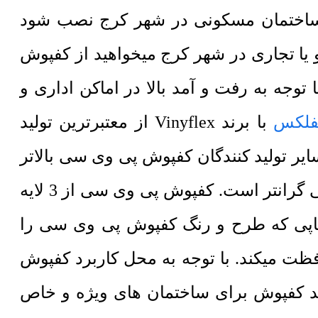
 ساختمان مسکونی در شهر کرج نصب شود
 در اماکن اداری و یا تجاری در شهر کرج میخواهید از کفپوش
بیشتر باید از کفپوش 3 میل استفاده شود. با توجه به رفت و آمد بالا در اماکن اداری و
یفلکس
با برند Vinyflex از معتبرترین تولید
یر تولید کنندگان کفپوش پی وی سی بالاتر
است. همچنین به دلیل وارداتی بودن مواد اولیه آن نسبت به سایر انواع کفپوش پی وی سی گرانتر است. کفپوش پی وی سی از 3 لایه
 لایه پی وی سی که استخوان بندی کار را تشکیل میدهد. 3- لایه چاپی که طرح و رنگ کفپوش پی وی سی را
ش محافظت میکند. با توجه به محل کاربرد کفپوش
لید کفپوش برای ساختمان های ویژه و خاص