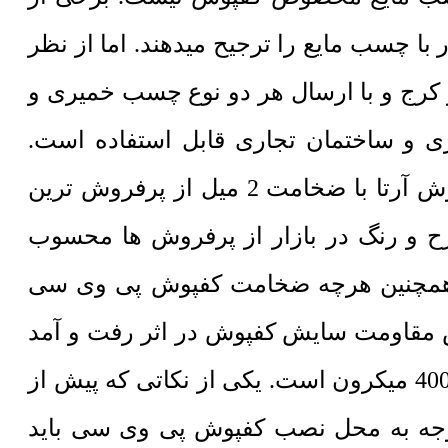
 چسب مایع را ترجیح میدهند. اما از نظر
رج و با ارسال هر دو نوع چسب خمیری و
ی و ساختمان تجاری قابل استفاده است.
کفپوش پی وی سی در سه ضخامت 1.5 میلیمتر، 2 میلیمتر و 3 میلیمتر تولید میشود. کفپوش آرتا با ضخامت 2 میل از پرفروش ترین
رح و رنگ در بازار از پرفروش ها محسوب
 همچنین هرچه ضخامت کفپوش پی وی سی
یش مقاومت سایش کفپوش در اثر رفت و آمد
خواهد شد. به عنوان مثال ضخامت لایه رویی کفپوش 2 میل 200 میکرون و کفپوش 3 میل 400 میکرون است. یکی از نکاتی که پیش از
وجه به محل نصب کفپوش پی وی سی باید