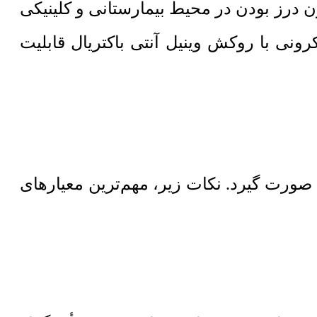
ن درز بودن در محیط بیمارستانی و کلینیکی
ج قابل استفاده است. کفپوش هتروژن با ضخامت 3 میلیمتر و روکش 400 میکرونی با روکش وینیل آنتی باکتریال قابلیت
رداری صورت گیرد. نکات زیر، مهم‌ترین معیارهای