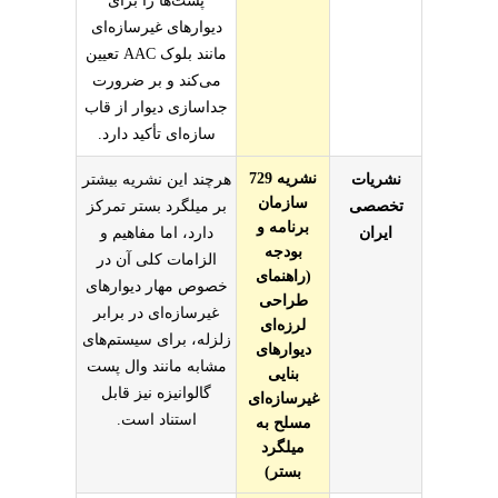
پست‌ها را برای
دیوارهای غیرسازه‌ای
مانند بلوک AAC تعیین
می‌کند و بر ضرورت
جداسازی دیوار از قاب
سازه‌ای تأکید دارد.
نشریه 729
نشریات
هرچند این نشریه بیشتر
سازمان
تخصصی
بر میلگرد بستر تمرکز
برنامه و
ایران
دارد، اما مفاهیم و
بودجه
الزامات کلی آن در
(راهنمای
خصوص مهار دیوارهای
طراحی
غیرسازه‌ای در برابر
لرزه‌ای
زلزله، برای سیستم‌های
دیوارهای
مشابه مانند وال پست
بنایی
گالوانیزه نیز قابل
غیرسازه‌ای
استناد است.
مسلح به
میلگرد
بستر)