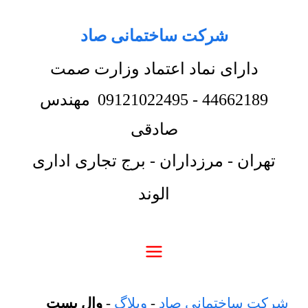
شرکت ساختمانی صاد
دارای نماد اعتماد وزارت صمت
44662189
-
09121022495
مهندس
صادقی
تهران - مرزداران - برج تجاری اداری
الوند
شرکت ساختمانی صاد
-
وبلاگ
-
وال پست