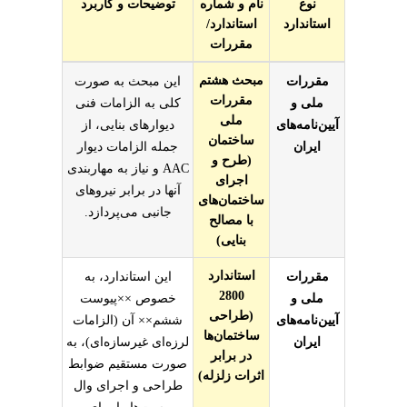
نوع
نام و شماره
توضیحات و کاربرد
استاندارد
استاندارد/
مقررات
بط با وال پست گالوانیزه دیوار AAC
مبحث هشتم
مقررات
این مبحث به صورت
مقررات
ملی و
کلی به الزامات فنی
ملی
آیین‌نامه‌های
دیوارهای بنایی، از
ساختمان
ایران
جمله الزامات دیوار
(طرح و
AAC و نیاز به مهاربندی
اجرای
آنها در برابر نیروهای
ساختمان‌های
جانبی می‌پردازد.
با مصالح
بنایی)
استاندارد
مقررات
این استاندارد، به
2800
ملی و
خصوص ××پیوست
(طراحی
آیین‌نامه‌های
ششم×× آن (الزامات
ساختمان‌ها
ایران
لرزه‌ای غیرسازه‌ای)، به
در برابر
صورت مستقیم ضوابط
اثرات زلزله)
طراحی و اجرای وال