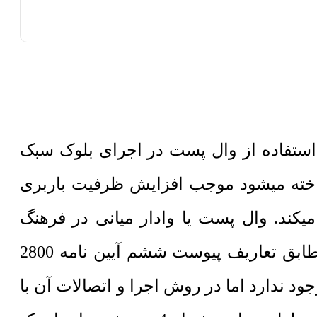
نامه 2800 زلزله ایران و پس از زلزله سال 1396 کرمانشاه استفاده از وال پست در اجرای بلوک سبک
ه در فارسی به وادار میانی شناخته میشود موجب افزایش ظرفیت باربری
یکند. وال پست یا وادار میانی در فرهنگ
مهندسی سازه عضوی قائم یا افقی است که نگهدارنده بلوک سبک اتوکلاو شده است. مطابق تعاریف پیوست ششم آیین نامه 2800
ود ندارد اما در روش اجرا و اتصالات آن با