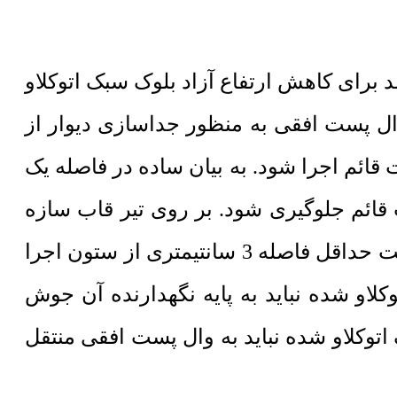
یین نامه 2800 زلزله ایران چنانچه ارتفاع دیوار بیش از 3.5 متر باشد برای کاهش ارتفاع آزاد بلوک سبک اتوکلاو
ال پست افقی به منظور جداسازی دیوار از
ائم اجرا شود. به بیان ساده در فاصله یک
قائم جلوگیری شود. بر روی تیر قاب سازه
یا بلوک سبک اتوکلاو شده با رعایت حداقل فاصله 3 سانتیمتری از ستون اجرا
لاو شده نباید به پایه نگهدارنده آن جوش
اتوکلاو شده نباید به وال پست افقی منتقل