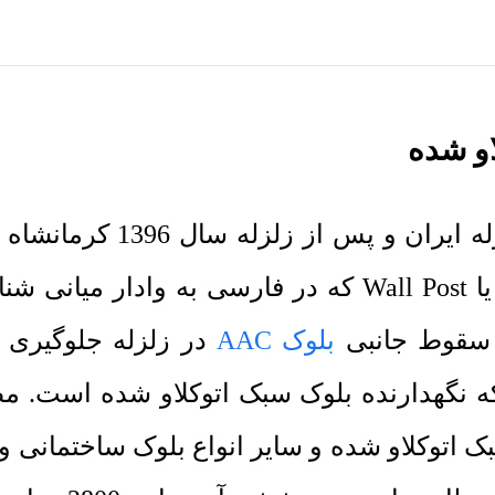
او شده
مطابق با پیوست ششم آیین 
اتوکلاو شده اجباری شده است. وال پست یا Wall Post ک
ز سقوط جانبی
بلوک AAC
در زلزله جلوگیری م
 اتوکلاو شده و سایر انواع بلوک ساختمانی وج