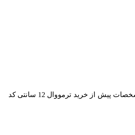
پس از مشاهده انواع ترمووال و مقایسه محصول مورد نظر، نسبت به مطالعه مشخصات پیش از خرید ترمووال 12 سانتی کد