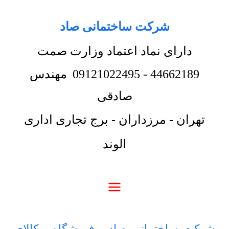
شرکت ساختمانی صاد
دارای نماد اعتماد وزارت صمت
44662189
-
09121022495
مهندس
صادقی
تهران - مرزداران - برج تجاری اداری
الوند
شرکت ساختمانی صاد
-
فروشگاه
-
کالای