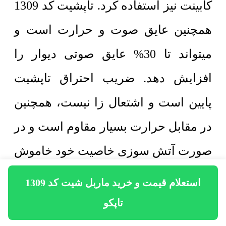
کابینت نیز استفاده کرد. تاپشیت کد 1309
همچنین عایق صوت و حرارت است و
میتواند تا 30% عایق صوتی دیوار را
افزایش دهد. ضریب احتراق تاپشیت
پایین است و اشتعال زا نیست، همچنین
در مقابل حرارت بسیار مقاوم است و در
صورت آتش سوزی خاصیت خود خاموش
شوندگی دارد. از این رو میتوان از
استعلام قیمت و خرید ماربل شیت کد 1309
تاپشیت به عنوان پوشش بین کابینت
تاپکو
آشپزخانه نیز استفاده کرد. ثبات رنگ بالا