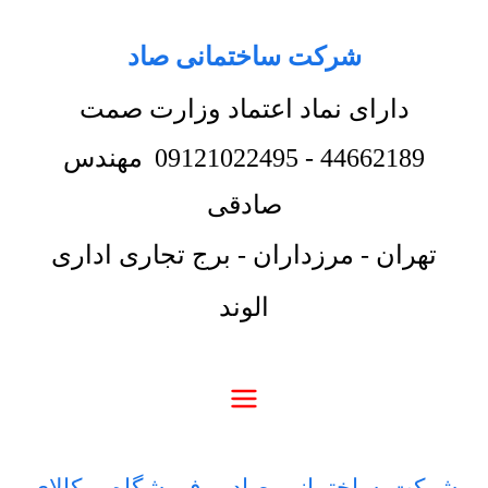
شرکت ساختمانی صاد
دارای نماد اعتماد وزارت صمت
44662189
-
09121022495
مهندس
صادقی
تهران - مرزداران - برج تجاری اداری
الوند
شرکت ساختمانی صاد
-
فروشگاه
-
کالای