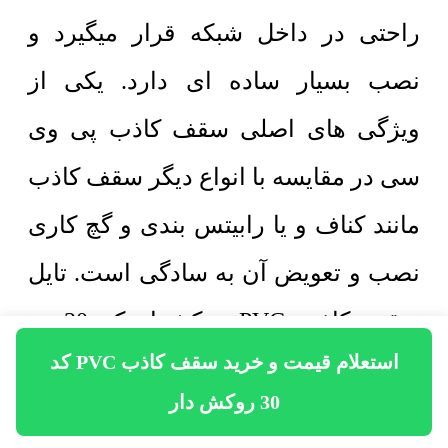
راحتی در داخل شبکه قرار میگیرد و
نصب بسیار ساده ای دارد. یکی از
ویژگی های اصلی سقف کاذب پی وی
سی در مقایسه با انواع دیگر سقف کاذب
مانند کناف و یا رابیتس بندی و گچ کاری
نصب و تعویض آن به سادگی است. تایل
سقف کاذب PVC روکشدار کد 30 در
استعلام قیمت و خرید سقف کاذب PVC کد
ابعاد 60 سانتی‌متر در 60 سانتی‌متر و به
30 روکش دار
صورت استاندارد و با توجه به ابعاد