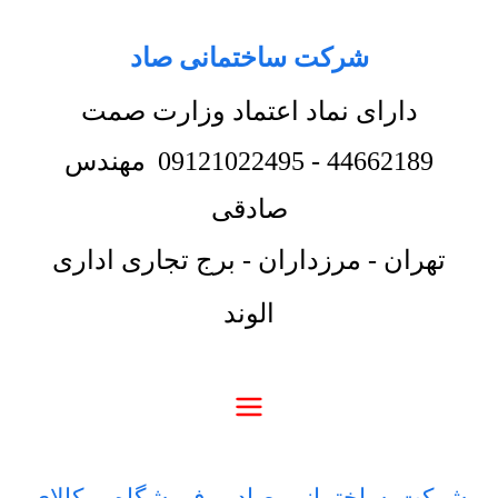
شرکت ساختمانی صاد
دارای نماد اعتماد وزارت صمت
44662189
-
09121022495
مهندس
صادقی
تهران - مرزداران - برج تجاری اداری
الوند
شرکت ساختمانی صاد
-
فروشگاه
-
کالای