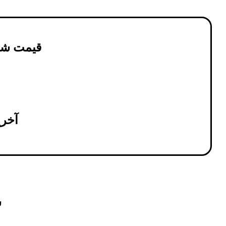
قیمت شیشه د
آخرین 
ش