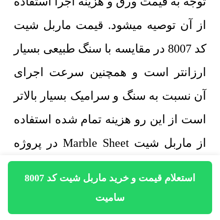
توجه به قیمت ورق و هزینه اجرا استفاده
از آن توصیه میشود. قیمت ماربل شیت
کد 8007 در مقایسه با سنگ طبیعی بسیار
ارزانتر است و همچنین سرعت اجرای
آن نسبت به سنگ و سرامیک بسیار بالاتر
است از این رو هزینه تمام شده استفاده
از ماربل شیت Marble Sheet در پروژه
های ساختمانی در مقایسه با سنگ کاری
استعلام قیمت و خرید ماربل شیت کد 8007
کاهش پیدا میکند. ماربل شیت کد 8007
سامیت
از چهار لایه مختلف به ترتیب زیر تشکیل