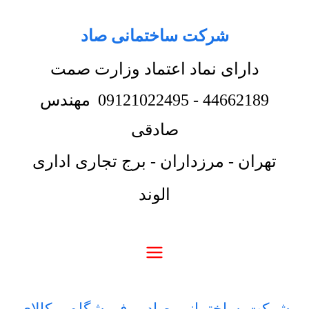
شرکت ساختمانی صاد
دارای نماد اعتماد وزارت صمت
44662189
-
09121022495
مهندس
صادقی
تهران - مرزداران - برج تجاری اداری
الوند
شرکت ساختمانی صاد
-
فروشگاه
-
کالای