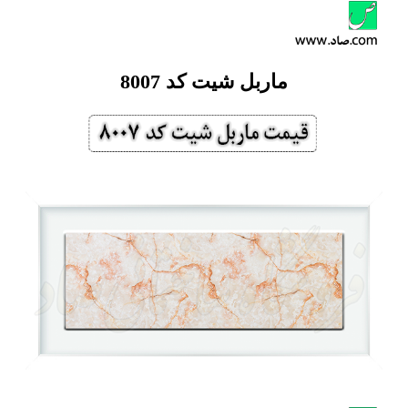
ماربل شیت کد 8007