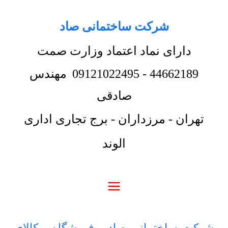
شرکت ساختمانی صاد
دارای نماد اعتماد وزارت صمت
44662189
-
09121022495
مهندس
صادقی
تهران - مرزداران - برج تجاری اداری
الوند
شرکت ساختمانی صاد
-
فروشگاه
-
کالای