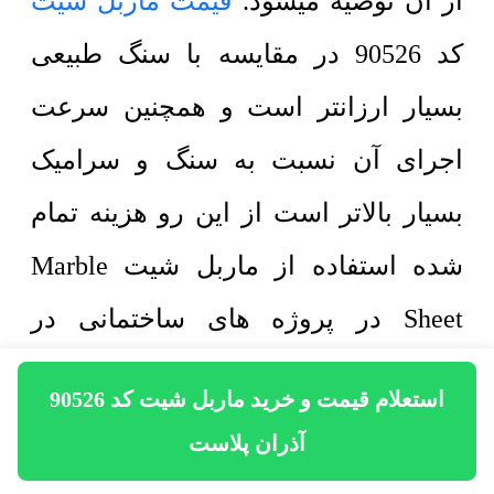
از آن توصیه میشود.
قیمت ماربل شیت
کد 90526 در مقایسه با سنگ طبیعی
بسیار ارزانتر است و همچنین سرعت
اجرای آن نسبت به سنگ و سرامیک
بسیار بالاتر است از این رو هزینه تمام
شده استفاده از ماربل شیت Marble
Sheet در پروژه های ساختمانی در
مقایسه با سنگ کاری کاهش پیدا میکند.
استعلام قیمت و خرید ماربل شیت کد 90526
ماربل شیت کد 90526 از چهار لایه
آذران پلاست
مختلف به ترتیب زیر تشکیل شده است: