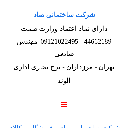
شرکت ساختمانی صاد
دارای نماد اعتماد وزارت صمت
44662189
-
09121022495
مهندس
صادقی
تهران - مرزداران - برج تجاری اداری
الوند
شرکت ساختمانی صاد
-
فروشگاه
-
کالای