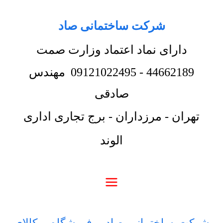
شرکت ساختمانی صاد
دارای نماد اعتماد وزارت صمت
44662189
-
09121022495
مهندس
صادقی
تهران - مرزداران - برج تجاری اداری
الوند
شرکت ساختمانی صاد
-
فروشگاه
-
کالای