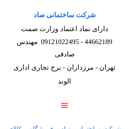
شرکت ساختمانی صاد
دارای نماد اعتماد وزارت صمت
44662189
-
09121022495
مهندس
صادقی
تهران - مرزداران - برج تجاری اداری
الوند
شرکت ساختمانی صاد
-
فروشگاه
-
کالای