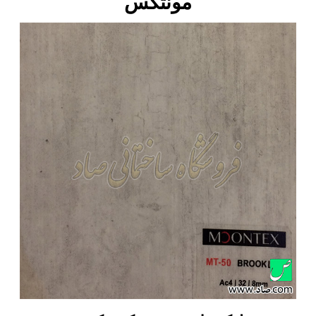
مونتکس