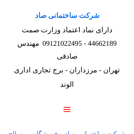
شرکت ساختمانی صاد
دارای نماد اعتماد وزارت صمت
44662189
-
09121022495
مهندس
صادقی
تهران - مرزداران - برج تجاری اداری
الوند
شرکت ساختمانی صاد
-
فروشگاه
-
مصالح