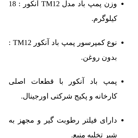
وزن پمپ باد مدل TM12 آنکور : 18
کیلوگرم.
نوع کمپرسور پمپ باد آنکور TM12 :
بدون روغن.
پمپ باد آنکور با قطعات اصلی
کارخانه و پکیج شرکتی اورجینال.
دارای فیلتر رطوبت گیر و مجهز به
شیر تخلیه منبع.