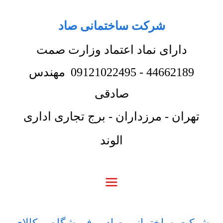
شرکت ساختمانی صاد
دارای نماد اعتماد وزارت صمت
44662189
-
09121022495
مهندس
صادقی
تهران - مرزداران - برج تجاری اداری
الوند
شرکت ساختمانی صاد
-
فروشگاه
-
کالای