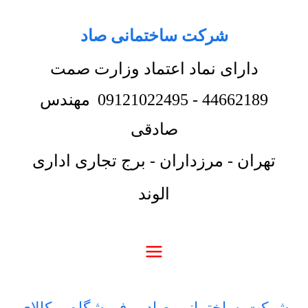
شرکت ساختمانی صاد
دارای نماد اعتماد وزارت صمت
44662189
-
09121022495
مهندس
صادقی
تهران - مرزداران - برج تجاری اداری
الوند
شرکت ساختمانی صاد
-
فروشگاه
-
کالای