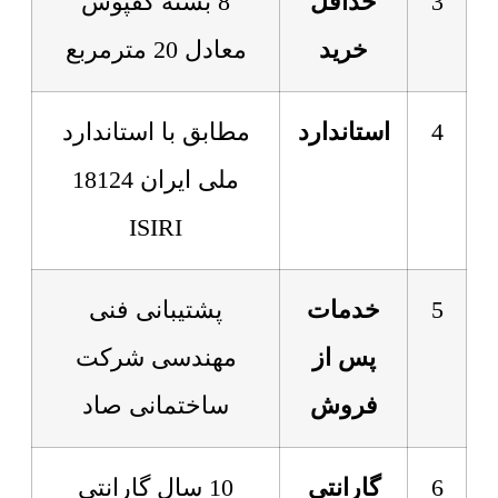
3
حداقل
8 بسته کفپوش
خرید
معادل 20 مترمربع
4
استاندارد
مطابق با استاندارد
ملی ایران 18124
ISIRI
5
خدمات
پشتیبانی فنی
پس از
مهندسی شرکت
فروش
ساختمانی صاد
6
گارانتی
10 سال گارانتی