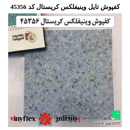
کفپوش تایل وینیفلکس کریستال کد 45356