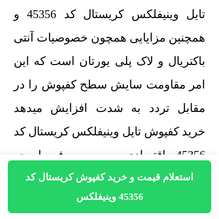
تایل وینیفلکس کریستال کد 45356 و
همچنین مزایایی همچون خصوصیات آنتی
باکتریال و لاک پلی یورتان است که این
امر مقاومت سایش سطح کفپوش را در
مقابل تردد به شدت افزایش میدهد
خرید کفپوش تایل وینیفلکس کریستال کد
45356 اقتصادی و به صرفه است.
استعلام قیمت و خرید کفپوش کریستال کد
همچنین انعطاف پذیری کفپوش در
45356 وینیفلکس
مقایسه با دیگر انواع کفپوش در بازار