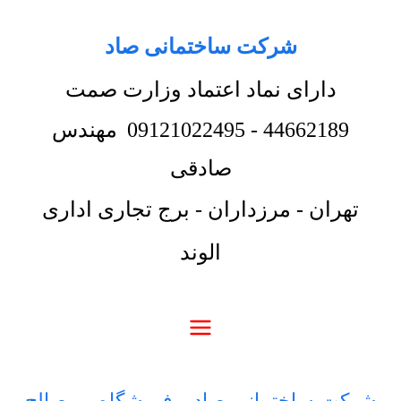
شرکت ساختمانی صاد
دارای نماد اعتماد وزارت صمت
44662189
-
09121022495
مهندس
صادقی
تهران - مرزداران - برج تجاری اداری
الوند
شرکت ساختمانی صاد
-
فروشگاه
-
مصالح