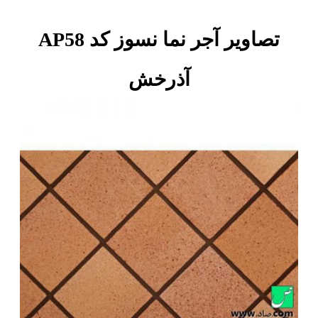
تصاویر آجر نما نسوز کد AP58
آذرخش