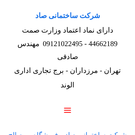
شرکت ساختمانی صاد
دارای نماد اعتماد وزارت صمت
44662189
-
09121022495
مهندس
صادقی
تهران - مرزداران - برج تجاری اداری
الوند
شرکت ساختمانی صاد
-
فروشگاه
-
مصالح