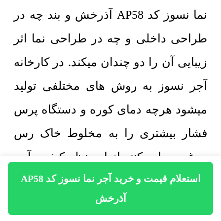
نما نسوز کد AP58 آذرخش و بند چه در
طراحی داخلی و چه در طراحی نما اثر
زیبایی آن را دو چندان میکند. در کارخانه
آجر نسوز به روش های مختلفی تولید
میشود هرچه دمای کوره و دستگاه پرس
فشار بیشتری را به مخلوط خاک رس
مرغوب وارد کنند از این نظر کیفیت آجر
استعلام قیمت و خرید آجر نما نسوز کد AP58
نما به مراتب بالاتر خواهد رفت. در
آذرخش
برندهای مطرح و معروف با توجه به