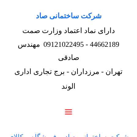
شرکت ساختمانی صاد
دارای نماد اعتماد وزارت صمت
44662189
-
09121022495
مهندس
صادقی
تهران - مرزداران - برج تجاری اداری
الوند
شرکت ساختمانی صاد
-
فروشگاه
-
کالای