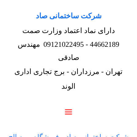
شرکت ساختمانی صاد
دارای نماد اعتماد وزارت صمت
44662189
-
09121022495
مهندس
صادقی
تهران - مرزداران - برج تجاری اداری
الوند
شرکت ساختمانی صاد
-
فروشگاه
-
مصالح