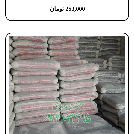
253,000
تومان